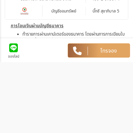
บัญชีออมทรัพย์
บิ๊กซี สุขาภิบาล 5
การโอนเงินผ่านบัญชีธนาคาร
ทำรายการผ่านเคาน์เตอร์ของธนาคาร โดยผ่านการการเขียนใบ
นำฝากที่ธนาคาร นั้น ๆ
ทำรายการผ่านบริการตู้ ATM ของธนาคารนั้น ๆ (ตู้ของธนาคาร
โทรจอง
ที่ท่านถือบัตร) โดยเลือกโอนเงินบุคคลที่สามแล้วระบุเลขที่บัญชี
จองไลน์
ให้ถูกต้อง
ทำรายการผ่านบริการตู้รับฝากเงินอัตโนมัติ ของธนาคารนั้น ๆ
โดยระบุเลขที่บัญชีให้ถูกต้อง
ทำรายการผ่านบริการอินเตอร์เน็ตแบงค์กิ้งของธนาคารนั้น ๆ
โดยเพิ่มบัญชีบุคคลที่สาม
2. ชำระผ่านบัตรเครดิต
ชำระได้ในทุกธนาคาร และใช้ได้ทั้ง Mastercard และ Visacard
โดยทางเราจะส่ง LINK ตัดบัตรเครดิตไปให้ท่าน (มีชาร์จ 3% จากทาง
ธนาคาร)
วิธีการแจ้งชำระเงิน