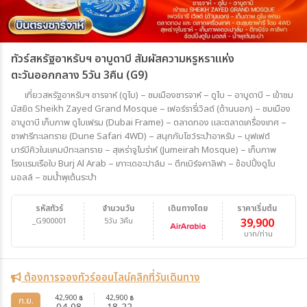
ทัวร์สหรัฐอาหรับฯ อาบูดาบี สัมผัสความหรูหราแห่ง
ตะวันออกกลาง 5วัน 3คืน (G9)
เที่ยวสหรัฐอาหรับฯ ชารจาห์ (ดูไบ) – ชมเมืองชารจาห์ – ดูไบ – อาบูดาบี – เข้าชม
มัสยิด Sheikh Zayed Grand Mosque – เฟอร์รารี่เวิลด์ (ด้านนอก) – ชมเมือง
อาบูดาบี เก็บภาพ ดูไบเฟรม (Dubai Frame) – ตลาดทอง และตลาดเครื่องเทศ –
ซาฟารีทะเลทราย (Dune Safari 4WD) – สนุกกับโชว์ระบำอาหรับ – บุฟเฟต์
บาร์บีคิวในแคมป์ทะเลทราย – สุเหร่าจูไมร่าห์ (Jumeirah Mosque) – เก็บภาพ
โรงแรมเรือใบ Burj Al Arab – เกาะเดอะปาล์ม – ตึกเบิร์จคาลิฟา – ช้อปปิ้งดูไบ
มอลล์ – ชมน้ำพุเต้นระบำ
รหัสทัวร์
จำนวนวัน
เดินทางโดย
ราคาเริ่มต้น
_G900001
5วัน 3คืน
39,900
บาท/ท่าน
ต้องการจองทัวร์ออนไลน์คลิกที่วันเดินทาง
42,900
42,900
฿
฿
ก.ย.