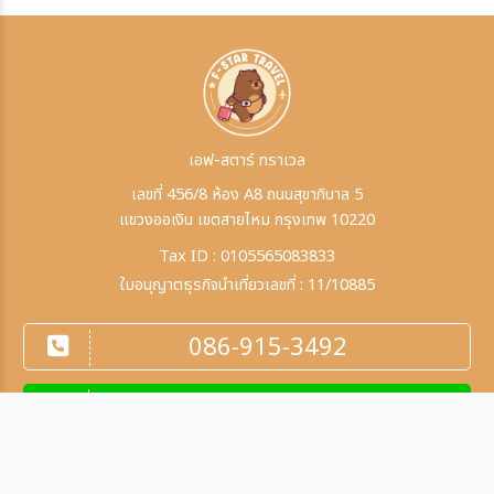
เอฟ-สตาร์ ทราเวล
เลขที่ 456/8 ห้อง A8 ถนนสุขาภิบาล 5
แขวงออเงิน เขตสายไหม กรุงเทพ 10220
Tax ID : 0105565083833
ใบอนุญาตธุรกิจนำเที่ยวเลขที่ : 11/10885
086-915-3492
@f-startravel
ติดต่อเรา