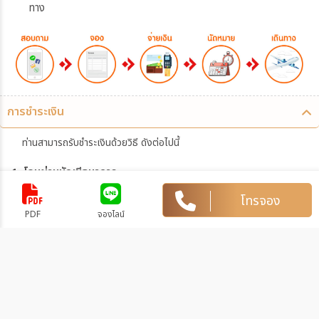
ทาง
การชำระเงิน
ท่านสามารถรับชำระเงินด้วยวิธี ดังต่อไปนี้
1. โอนผ่านบัญชีธนาคาร
โทรจอง
บริษัท เอฟ-สตาร์ ทราเวล จำกัด
159-2-87581-7
PDF
จองไลน์
บัญชีออมทรัพย์
บิ๊กซี สุขาภิบาล 5
การโอนเงินผ่านบัญชีธนาคาร
ทำรายการผ่านเคาน์เตอร์ของธนาคาร โดยผ่านการการเขียนใบ
นำฝากที่ธนาคาร นั้น ๆ