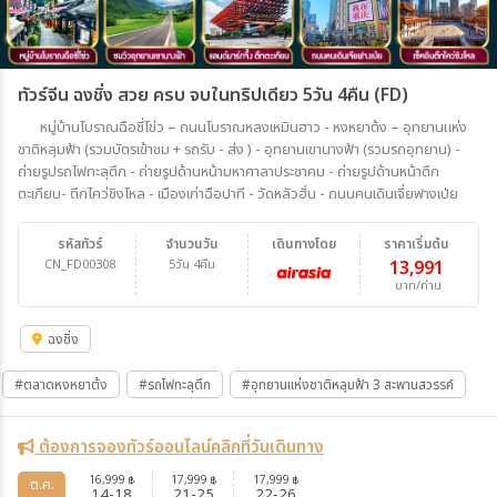
ทัวร์จีน ฉงชิ่ง สวย ครบ จบในทริปเดียว 5วัน 4คืน (FD)
หมู่บ้านโบราณฉือชี่โข่ว – ถนนโบราณหลงเหมินฮาว - หงหยาต้ง – อุทยานแห่ง
ชาติหลุมฟ้า (รวมบัตรเข้าชม + รถรับ - ส่ง ) - อุทยานเขานางฟ้า (รวมรถอุทยาน) -
ถ่ายรูปรถไฟทะลุตึก - ถ่ายรูปด้านหน้ามหาศาลาประชาคม - ถ่ายรูปด้านหน้าตึก
ตะเกียบ- ตึกไคว่ชิงโหล - เมืองเก่าฉือปาที - วัดหลัวฮั่น - ถนนคนเดินเจี่ยฟางเป่ย
รหัสทัวร์
จำนวนวัน
เดินทางโดย
ราคาเริ่มต้น
CN_FD00308
5วัน 4คืน
13,991
บาท/ท่าน
ฉงชิ่ง
#ตลาดหงหยาต้ง
#รถไฟทะลุตึก
#อุทยานแห่งชาติหลุมฟ้า 3 สะพานสวรรค์
ต้องการจองทัวร์ออนไลน์คลิกที่วันเดินทาง
16,999
17,999
17,999
฿
฿
฿
ต.ค.
14-18
21-25
22-26