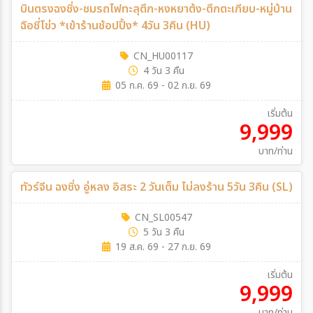
บินตรงฉงชิ่ง-ชมรถไฟทะลุตึก-หงหยาต้ง-ตึกตะเกียบ-หมู่บ้าน
ฉือชี่โข่ว *เข้าร้านช้อปปิ้ง* 4วัน 3คืน (HU)
CN_HU00117
4 วัน 3 คืน
05 ก.ค. 69 - 02 ก.ย. 69
เริ่มต้น
9,999
บาท/ท่าน
ทัวร์จีน ฉงชิ่ง อู่หลง อิสระ 2 วันเต็ม ไม่ลงร้าน 5วัน 3คืน (SL)
CN_SL00547
5 วัน 3 คืน
19 ส.ค. 69 - 27 ก.ย. 69
เริ่มต้น
9,999
บาท/ท่าน