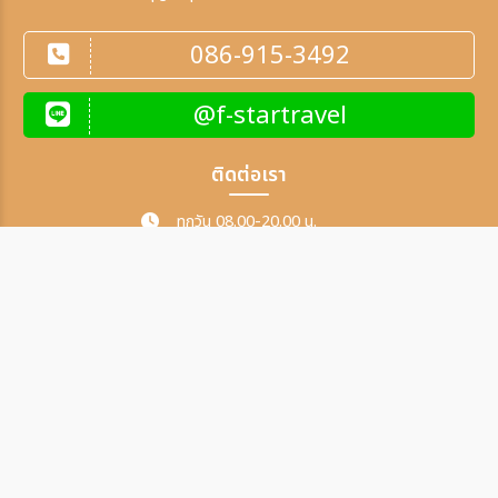
086-915-3492
@f-startravel
ติดต่อเรา
ทุกวัน 08.00-20.00 น.
086-915-3492
091-954-9922
091-954-9229
f.startravel@gmail.com
ผู้เข้าชมเว็บไซต์
2,876,067