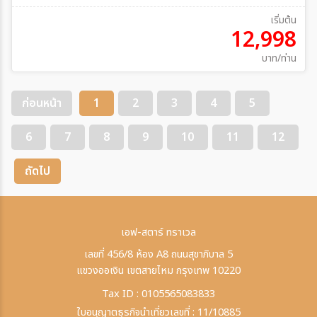
เริ่มต้น
12,998
บาท/ท่าน
ก่อนหน้า
1
2
3
4
5
6
7
8
9
10
11
12
ถัดไป
เอฟ-สตาร์ ทราเวล
เลขที่ 456/8 ห้อง A8 ถนนสุขาภิบาล 5
แขวงออเงิน เขตสายไหม กรุงเทพ 10220
Tax ID : 0105565083833
ใบอนุญาตธุรกิจนำเที่ยวเลขที่ : 11/10885