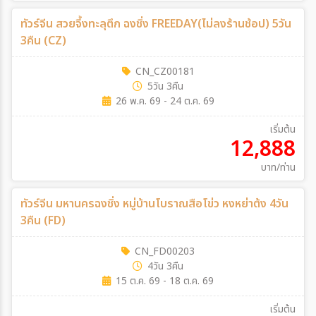
ทัวร์จีน สวยจึ้งทะลุตึก ฉงชิ่ง FREEDAY(ไม่ลงร้านช้อป) 5วัน
3คืน (CZ)
CN_CZ00181
5วัน 3คืน
26 พ.ค. 69 - 24 ต.ค. 69
เริ่มต้น
12,888
บาท/ท่าน
ทัวร์จีน มหานครฉงชิ่ง หมู่บ้านโบราณสือโข่ว หงหย่าต้ง 4วัน
3คืน (FD)
CN_FD00203
4วัน 3คืน
15 ต.ค. 69 - 18 ต.ค. 69
เริ่มต้น