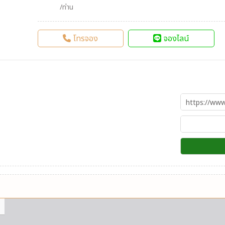
/ท่าน
โทรจอง
จองไลน์