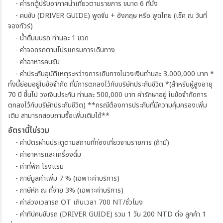
- ค่ารถตู้ปรับอากาศนำเที่ยวตามรายการ ขนาด 6 ที่นั่ง
- คนขับ (DRIVER GUIDE) พูดจีน + อังกฤษ หรือ พูดไทย (เช็ค ณ วันที่
จองทัวร์)
- น้ำดื่มบนรถ ท่านละ 1 ขวด
- ค่าจอดรถตามโปรแกรมการเดินทาง
- ค่าอาหารคนขับ
- ค่าประกันอุบัติเหตุระหว่างการเดินทางในวงเงินท่านละ 3,000,000 บาท *
ทั้งนี้ย่อมอยู่ในข้อจำกัด ที่มีการตกลงไว้กับบริษัทประกันชีวิต *(สำหรับผู้สูงอายุ
70 ปี ขึ้นไป วงเงินประกัน ท่านละ 500,000 บาท ค่ารักษาอยู่ ในข้อจำกัดการ
ตกลงไว้กับบริษัทประกันชีวิต) **กรณีต้องการประกันที่มีความคุ้มครองเพิ่ม
เติม สามารถสอบถามซื้อเพิ่มเติมได้**
อัตรานี้ไม่รวม
- ค่าบัตรผ่านประตูตามสถานที่ท่องเที่ยวจามรายการ (ถ้ามี)
- ค่าอาหารและเครื่องดื่ม
- ค่าที่พัก โรงแรม
- ภาษีมูลค่าเพิ่ม 7 % (เฉพาะค่าบริการ)
- ภาษีหัก ณ ที่จ่าย 3% (เฉพาะค่าบริการ)
- ค่าล่วงเวลารถ OT เกินเวลา 700 NT/ชั่วโมง
- ค่าทิปคนขับรถ (DRIVER GUIDE) รวม 1 วัน 200 NTD ต่อ ลูกค้า 1