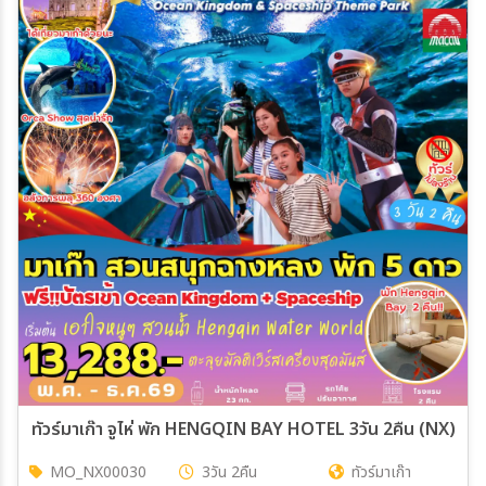
ทัวร์มาเก๊า จูไห่ พัก HENGQIN BAY HOTEL 3วัน 2คืน (NX)
MO_NX00030
3วัน 2คืน
ทัวร์มาเก๊า