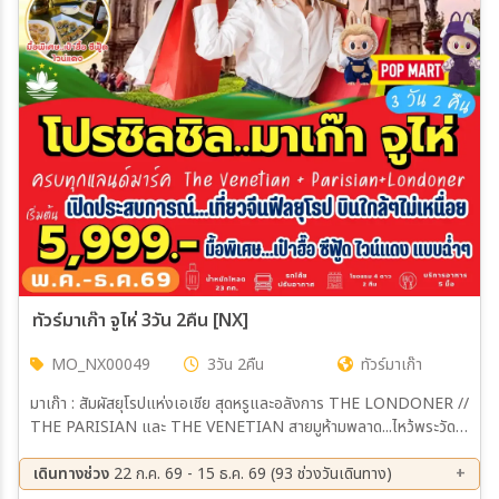
สายการบิน
ตั้งแต่วันที่
ถึงวันที่
เฉพาะเดือน
ทัวร์มาเก๊า จูไห่ 3วัน 2คืน [NX]
MO_NX00049
3วัน 2คืน
ทัวร์มาเก๊า
เฉพาะเทศกาล
มาเก๊า : สัมผัสยุโรปแห่งเอเชีย สุดหรูและอลังการ THE LONDONER //
THE PARISIAN และ THE VENETIAN สายมูห้ามพลาด...ไหว้พระวัด
ดังแห่งเกาะมาเก๊า จูไห่ : วัดจูไห่ผู่โถว // Zhuhai Opera House // สาว
งามริมทะเล // ช้อปปิ้งตลาดใต้ดินก๊งเป่ย
เดินทางช่วง
22 ก.ค. 69 - 15 ธ.ค. 69 (93 ช่วงวันเดินทาง)
ระหว่าง