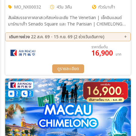
MO_NX00032
4วัน 3คืน
ทัวร์มาเก๊า
สัมผัสบรรยากาศลาสเวกัสแห่งเอเชีย The Venetian | เช็คอินแลนด์
มาร์กมาเก๊า Senado Square และ The Parisian | CHIMELONG
SPACESHIP PARK ชมโชว์วาฬเพชรฆาต ตะลุยมัลติเวิร์ส เครื่องเล่นสุด
มันส์ทะลุมิติ | CHIMELONG OCEAN KINGDOM ตื่นตากับโชว์วาฬ
เดินทางช่วง
22 ส.ค. 69 - 15 ก.ย. 69 (2 ช่วงวันเดินทาง)
เบลูก้าน่ารักแสนรู้ ใจเต้นแรงกับเครื่องเล่นสุดมันส์
22 ส.ค. 69 - 25 ส.ค. 69
12 ก.ย. 69 - 15 ก.ย. 69
ราคาเริ่มต้น
16,900
บาท
ดูรายละเอียด