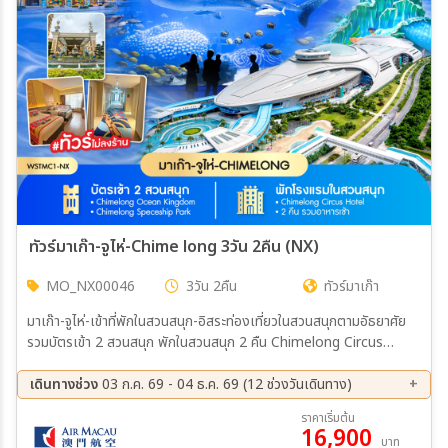
ทัวร์มาเก๊า-จูไห่-Chime long 3วัน 2คืน (NX)
MO_NX00046
3วัน 2คืน
ทัวร์มาเก๊า
มาเก๊า-จูไห่-เข้าที่พักในสวนสนุก-อิสระท่องเที่ยวในสวนสนุกตามอัธยาศัย
รวมบัตรเข้า 2 สวนสนุก พักในสวนสนุก 2 คืน Chimelong Circus
Hotel 4* CHIMELONG OCEAN KINGDOM + CHIMELONG
SPACESHIP PARK
เดินทางช่วง
03 ก.ค. 69 - 04 ธ.ค. 69 (12 ช่วงวันเดินทาง)
07 ส.ค. 69 - 09 ส.ค. 69
27 ส.ค. 69 - 29 ส.ค. 69
ราคาเริ่มต้น
16,900
31 ส.ค. 69 - 02 ก.ย. 69
07 ก.ย. 69 - 09 ก.ย. 69
บาท