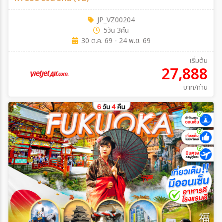
JP_VZ00204
5วัน 3คืน
30 ต.ค. 69 - 24 พ.ย. 69
เริ่มต้น
27,888
บาท/ท่าน