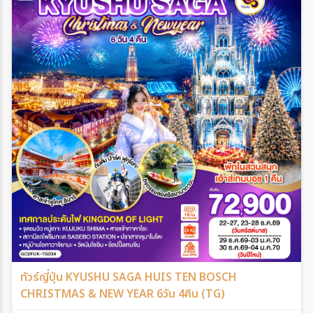
ทัวร์ญี่ปุ่น KYUSHU SAGA HUIS TEN BOSCH
CHRISTMAS & NEW YEAR 6วัน 4คืน (TG)