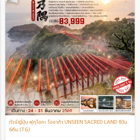
ทัวร์ญี่ปุ่น ฟุกุโอกะ โอซาก้า UNSEEN SACRED LAND 8วัน
6คืน (TG)