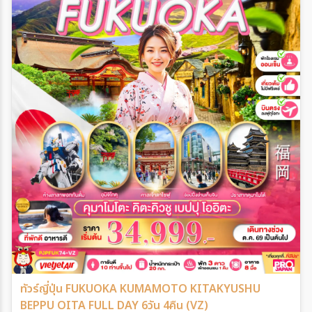
ทัวร์ญี่ปุ่น FUKUOKA KUMAMOTO KITAKYUSHU
BEPPU OITA FULL DAY 6วัน 4คืน (VZ)