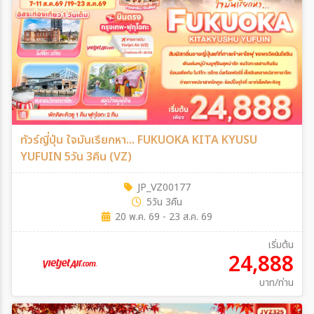
ทัวร์ญี่ปุ่น ใจมันเรียกหา... FUKUOKA KITA KYUSU
YUFUIN 5วัน 3คืน (VZ)
JP_VZ00177
5วัน 3คืน
20 พ.ค. 69 - 23 ส.ค. 69
เริ่มต้น
24,888
บาท/ท่าน