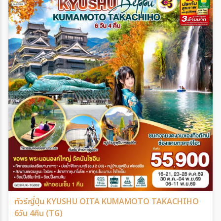
ทัวร์ญี่ปุ่น KYUSHU OITA KUMAMOTO TAKACHIHO
6วัน 4คืน (TG)