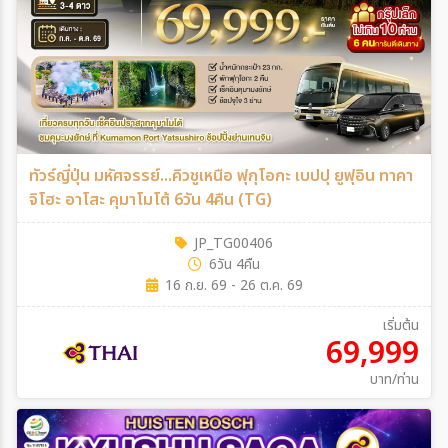
ทัวร์ญี่ปุ่น มหัศจรรย์...คิวชูเหนือ ฟุกุโอกะ เบปปุ ยูฟุอิน ทาคา
จิโฮะ อาโสะ คุมาโมโต้ 6วัน 4คืน (TG)
JP_TG00406
6วัน 4คืน
16 ก.ย. 69 - 26 ต.ค. 69
เริ่มต้น
69,999
บาท/ท่าน