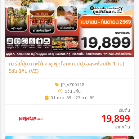
ทัวร์ญี่ปุ่น เกาะใต้ คิวชู ฟุกุโอกะ เบปปุ (อิสระช้อปปิ้ง 1 วัน)
5วัน 3คืน (VZ)
JP_VZ00118
5วัน 3คืน
01 เม.ย. 69 - 27 ก.ย. 69
เริ่มต้น
19,899
บาท/ท่าน