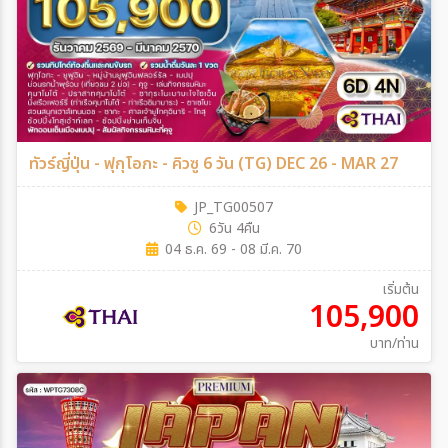
ทัวร์ญี่ปุ่น - ฟุกุโอกะ - คิวซู 6 วัน (TG) DEC 26 - MAR 27
JP_TG00507
6วัน 4คืน
04 ธ.ค. 69 - 08 มี.ค. 70
เริ่มต้น
105,900
บาท/ท่าน