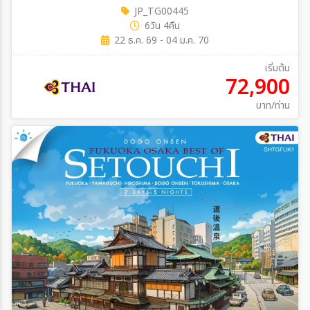
JP_TG00445
6วัน 4คืน
22 ธ.ค. 69 - 04 ม.ค. 70
เริ่มต้น
72,900
บาท/ท่าน