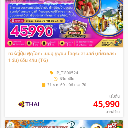
ทัวร์ญี่ปุ่น ฟุกุโอกะ เบปปุ ยูฟุอิน โคคุระ ลานสกี (เที่ยวอิสระ
1 วัน) 6วัน 4คืน (TG)
JP_TG00524
6วัน 4คืน
31 ธ.ค. 69 - 06 ม.ค. 70
เริ่มต้น
45,990
บาท/ท่าน