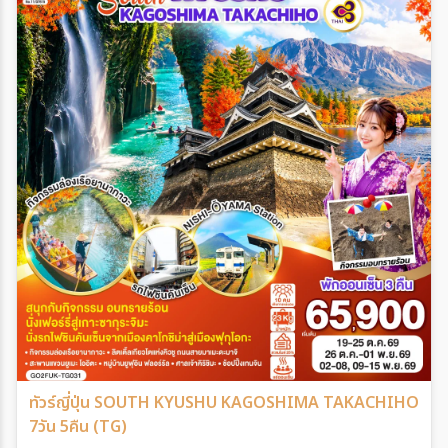
ทัวร์ญี่ปุ่น SOUTH KYUSHU KAGOSHIMA TAKACHIHO
7วัน 5คืน (TG)