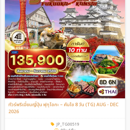
ทัวร์พรีเมี่ยมญี่ปุ่น ฟุกุโอกะ – คันไซ 8 วัน (TG) AUG - DEC
2026
JP_TG00519