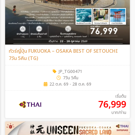
ทัวร์ญี่ปุ่น FUKUOKA – OSAKA BEST OF SETOUCHI
7วัน 5คืน (TG)
JP_TG00471
7วัน 5คืน
22 ต.ค. 69 - 28 ต.ค. 69
เริ่มต้น
76,999
บาท/ท่าน