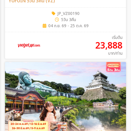
YUFUIN 5วัน 3คืน (VZ)
JP_VZ00190
5วัน 3คืน
04 ก.ย. 69 - 25 ต.ค. 69
เริ่มต้น
23,888
บาท/ท่าน