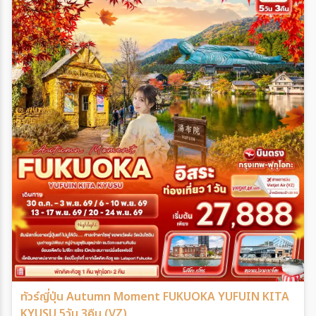
ทัวร์ญี่ปุ่น Autumn Moment FUKUOKA YUFUIN KITA
KYUSU 5วัน 3คืน (VZ)