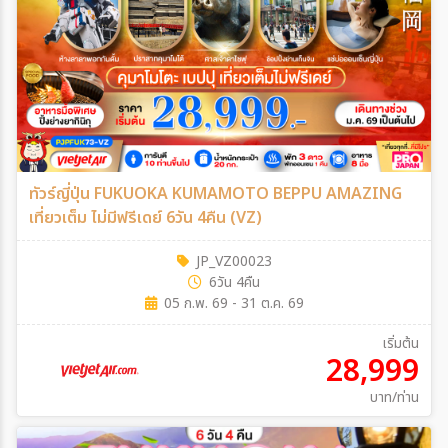
ทัวร์ญี่ปุ่น FUKUOKA KUMAMOTO BEPPU AMAZING
เที่ยวเต็ม ไม่มีฟรีเดย์ 6วัน 4คืน (VZ)
JP_VZ00023
6วัน 4คืน
05 ก.พ. 69 - 31 ต.ค. 69
เริ่มต้น
28,999
บาท/ท่าน